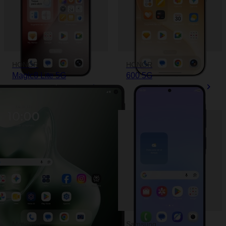
HONOR
HONOR
Magic8 Lite 5G
600 5G
Motorola
Samsung