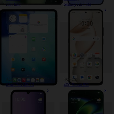
razr fold
Galaxy A57 5G
Apple
HONOR
iPad Pro M5 13
400 Smart 5G