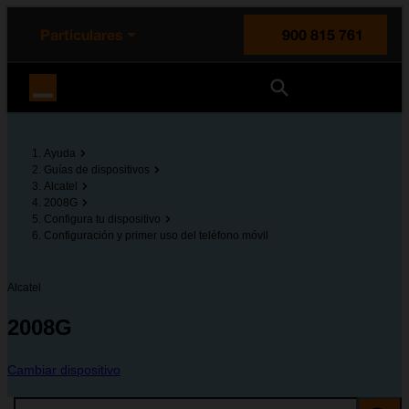
enido principal
e de la página
la cabecera
Particulares
900 815 761
Orange España
Ayuda
Guías de dispositivos
Alcatel
2008G
Configura tu dispositivo
Configuración y primer uso del teléfono móvil
Alcatel
2008G
Cambiar dispositivo