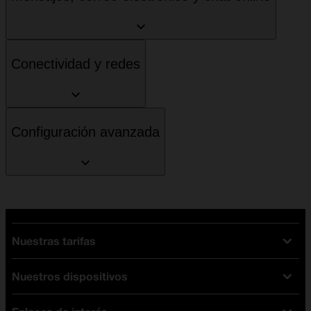
Conectividad y redes
Configuración avanzada
Nuestras tarifas
Nuestros dispositivos
Tarifas Orange
Tarifas fibra y móvil