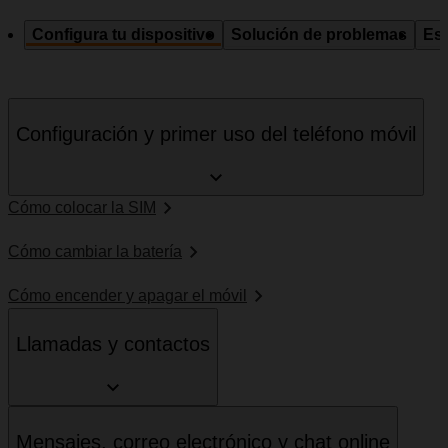
Configura tu dispositivo
Solución de problemas
Esp
Configuración y primer uso del teléfono móvil
Cómo colocar la SIM
Cómo cambiar la batería
Cómo encender y apagar el móvil
Llamadas y contactos
Mensajes, correo electrónico y chat online