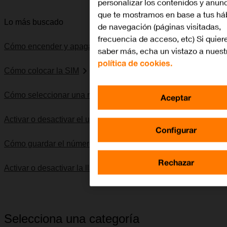
personalizar los contenidos y anun
que te mostramos en base a tus há
Lo más buscado
de navegación (páginas visitadas,
frecuencia de acceso, etc) Si quier
Cómo encender y apagar el móvil
saber más, echa un vistazo a nuest
política de cookies.
Cómo colocar la SIM
Cómo seleccionar una red
Aceptar
Activar o desactivar el uso del código PIN
Configurar
Cómo guardar el número del contestador
Rechazar
Activar o desactivar la llamada en espera
Selecciona una categoría