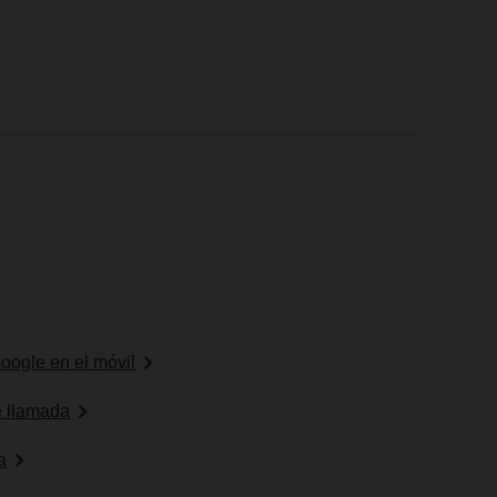
oogle en el móvil
e llamada
a