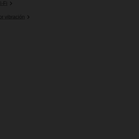
i-Fi
or vibración