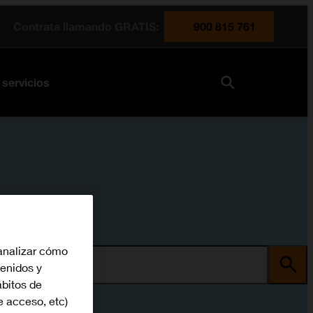
Contrata llamando GRATIS:
900 815 761
 servicios
analizar cómo
ma
tenidos y
bitos de
e acceso, etc)