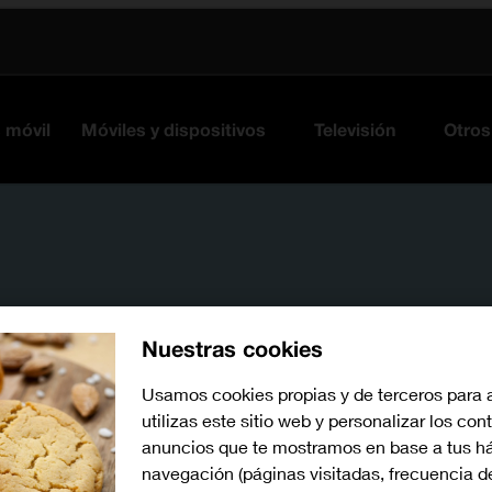
s móvil
Móviles y dispositivos
Televisión
Otros
Nuestras cookies
Usamos cookies propias y de terceros para 
Busca por problema o te
utilizas este sitio web y personalizar los con
anuncios que te mostramos en base a tus há
navegación (páginas visitadas, frecuencia d