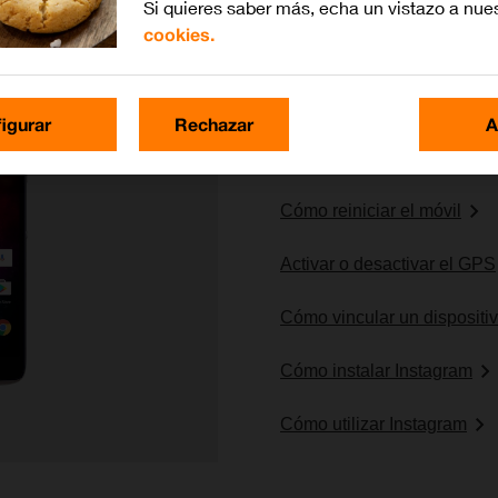
Si quieres saber más, echa un vistazo a nue
cookies.
Lo más buscado
igurar
Rechazar
A
Cómo seleccionar una red
Cómo reiniciar el móvil
Activar o desactivar el GPS
Cómo vincular un dispositiv
Cómo instalar Instagram
Cómo utilizar Instagram