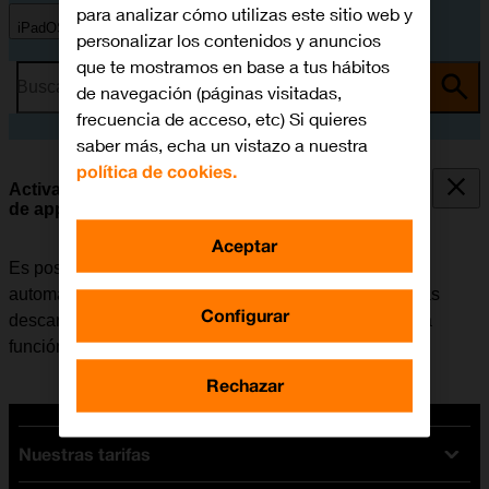
para analizar cómo utilizas este sitio web y
iPadOS 13.2
personalizar los contenidos y anuncios
que te mostramos en base a tus hábitos
Busca por problema o tema
de navegación (páginas visitadas,
frecuencia de acceso, etc) Si quieres
saber más, echa un vistazo a nuestra
política de cookies.
Activar o desactivar la sincronización automática
de apps y del contenido de las apps
Aceptar
Es posible configurar la tablet para que descargue
automáticamente apps y contendido de apps que hayas
Configurar
descargado en otros dispositivos. Para poder utilizar la
función, es necesario
activar la Cuenta de Apple
.
Rechazar
Nuestras tarifas