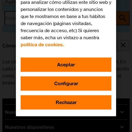
para analizar cómo utilizas este sitio web y
iPadOS 13.2
personalizar los contenidos y anuncios
que te mostramos en base a tus hábitos
Busca por problema o tema
de navegación (páginas visitadas,
frecuencia de acceso, etc) Si quieres
saber más, echa un vistazo a nuestra
política de cookies.
Cómo crear un nuevo contacto
Los contactos se pueden guardar en la guía de la tablet. En
Aceptar
cada contacto es posible guardar varios tipos de información
como, por ejemplo, la dirección de correo electrónico o el
Configurar
timbre de llamada personal.
Rechazar
Nuestras tarifas
Nuestros dispositivos
Tarifas Orange