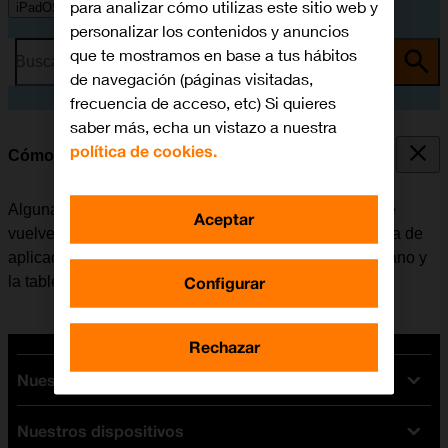
para analizar cómo utilizas este sitio web y
iPadOS 18
personalizar los contenidos y anuncios
que te mostramos en base a tus hábitos
Busca por problema o tema
de navegación (páginas visitadas,
frecuencia de acceso, etc) Si quieres
saber más, echa un vistazo a nuestra
política de cookies.
Cómo cerrar las aplicaciones en segundo plano
Algunas aplicaciones no se cierran del todo cuando se
Aceptar
vuelve a la pantalla de inicio. Si no se cierran de la lista de
aplicaciones activas, seguirán estando en segundo plano y
Configurar
la tablet funcionará más lentamente.
Rechazar
Nuestras tarifas
Nuestros dispositivos
Tarifas Orange