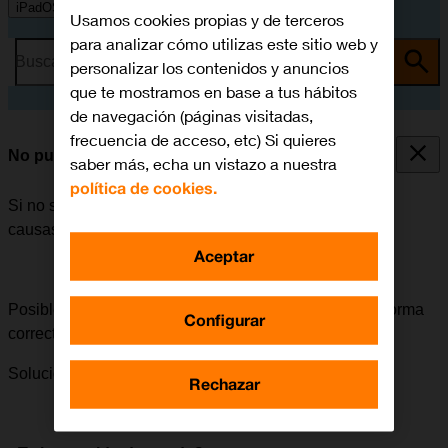
iPadOS 18
Usamos cookies propias y de terceros
para analizar cómo utilizas este sitio web y
Busca por problema o tema
personalizar los contenidos y anuncios
que te mostramos en base a tus hábitos
de navegación (páginas visitadas,
frecuencia de acceso, etc) Si quieres
No puedo encender mi tablet
saber más, echa un vistazo a nuestra
política de cookies.
Si no se puede encender la tablet, puede haber varias
causas posibles al problema.
Aceptar
Posible causa 2 de 2:
La tablet se debe encender de forma
Configurar
correcta.
Solución:
Cómo encender la tablet.
Rechazar