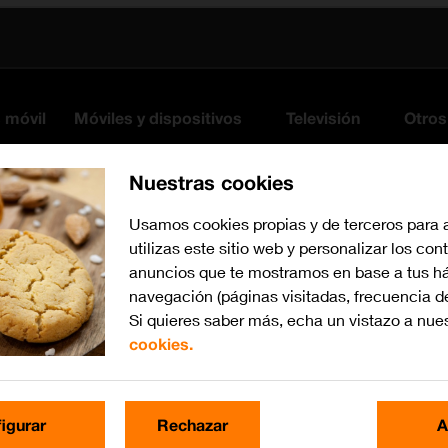
s móvil
Móviles y dispositivos
Televisión
Otros
Nuestras cookies
Usamos cookies propias y de terceros para 
utilizas este sitio web y personalizar los con
anuncios que te mostramos en base a tus há
navegación (páginas visitadas, frecuencia d
Si quieres saber más, echa un vistazo a nue
cookies.
iPadOS 14.4
Busca por problema o te
igurar
Rechazar
A