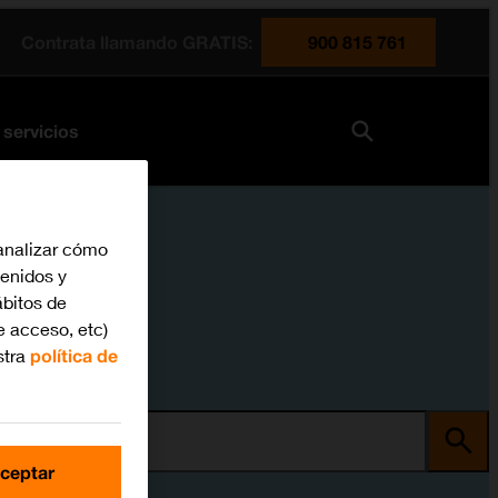
Contrata llamando GRATIS:
900 815 761
 servicios
analizar cómo
tenidos y
bitos de
e acceso, etc)
stra
política de
ma
ceptar