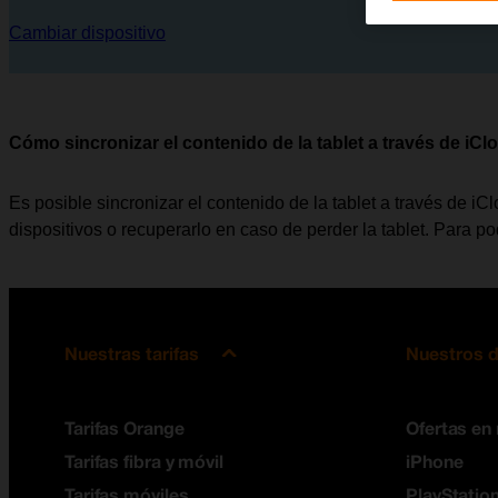
Cambiar dispositivo
Cómo sincronizar el contenido de la tablet a través de iCl
Es posible sincronizar el contenido de la tablet a través de iC
dispositivos o recuperarlo en caso de perder la tablet. Para po
Nuestras tarifas
Nuestros d
Tarifas Orange
Ofertas en
Tarifas fibra y móvil
iPhone
Tarifas móviles
PlayStation