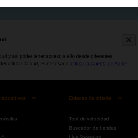
oud
loud y así poder tener acceso a ello desde diferentes
der utilizar iCloud, es necesario
activar la Cuenta de Apple
.
ispositivos
Enlaces de interés
 móviles
Test de velocidad
Buscador de tiendas
 5
Live Shopping