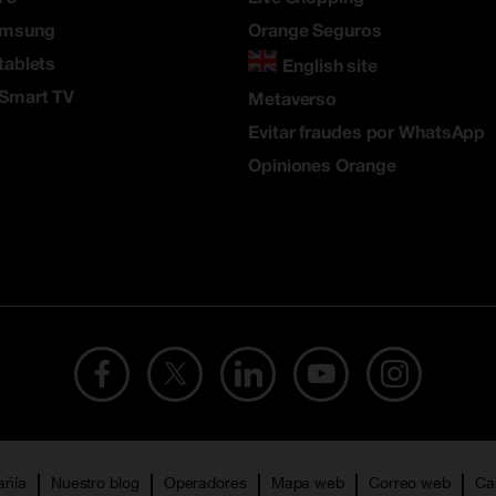
amsung
Orange Seguros
tablets
English site
 Smart TV
Metaverso
Evitar fraudes por WhatsApp
Opiniones Orange
añía
Nuestro blog
Operadores
Mapa web
Correo web
Ca