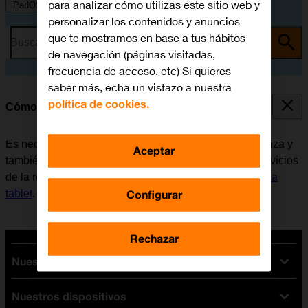
para analizar cómo utilizas este sitio web y
iPadOS 14.4
personalizar los contenidos y anuncios
que te mostramos en base a tus hábitos
Busca por problema o tema
de navegación (páginas visitadas,
frecuencia de acceso, etc) Si quieres
saber más, echa un vistazo a nuestra
política de cookies.
Cómo activar la tablet
Es necesario activar la tablet la primera vez que se utiliza y
Aceptar
también cuando se restablece. Antes de utilizar los servicios
de la red móvil, es necesario
insertar la tarjeta SIM en la
Configurar
tablet
.
Rechazar
Nuestras tarifas
Nuestros dispositivos
Tarifas Orange