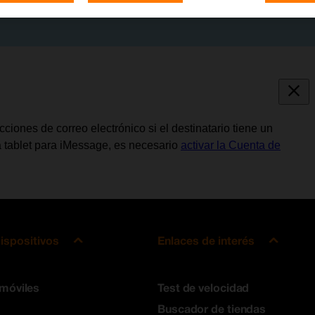
iones de correo electrónico si el destinatario tiene un
a tablet para iMessage, es necesario
activar la Cuenta de
ispositivos
Enlaces de interés
 móviles
Test de velocidad
Buscador de tiendas