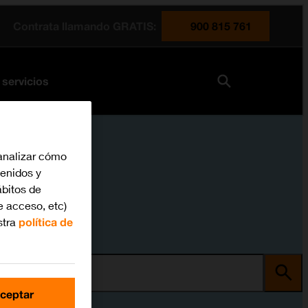
Contrata llamando GRATIS:
900 815 761
 servicios
analizar cómo
tenidos y
bitos de
e acceso, etc)
stra
política de
ma
ceptar