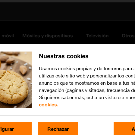
s móvil
Móviles y dispositivos
Televisión
Otros
Nuestras cookies
Usamos cookies propias y de terceros para 
utilizas este sitio web y personalizar los con
anuncios que te mostramos en base a tus há
navegación (páginas visitadas, frecuencia d
Si quieres saber más, echa un vistazo a nue
cookies.
iPadOS 14.4
Busca por problema o te
igurar
Rechazar
A