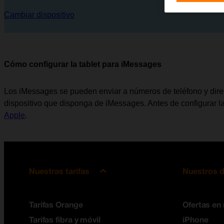
Cambiar dispositivo
Cómo configurar la tablet para iMessages
Los iMessages se pueden enviar a números de teléfono y direcc
dispositivo que disponga de iMessages. Antes de configurar l
Apple
.
Nuestras tarifas
Nuestros d
Tarifas Orange
Ofertas en
Tarifas fibra y móvil
iPhone