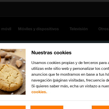
s móvil
Móviles y dispositivos
Televisión
Otros
Nuestras cookies
Usamos cookies propias y de terceros para 
utilizas este sitio web y personalizar los con
anuncios que te mostramos en base a tus há
navegación (páginas visitadas, frecuencia d
Si quieres saber más, echa un vistazo a nue
cookies.
iPadOS 14.4
Busca por problema o te