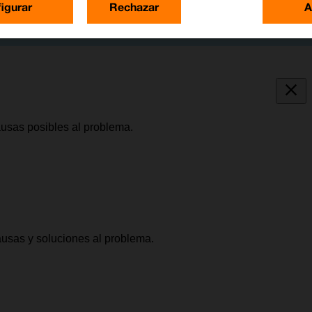
igurar
Rechazar
A
causas posibles al problema.
causas y soluciones al problema.