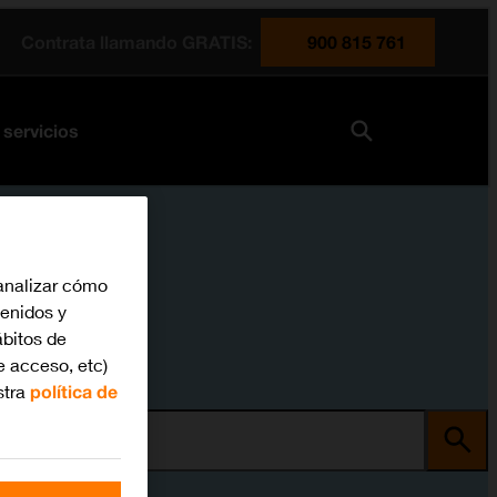
Contrata llamando GRATIS:
900 815 761
 servicios
analizar cómo
tenidos y
bitos de
e acceso, etc)
stra
política de
ma