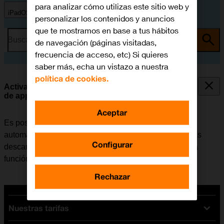
para analizar cómo utilizas este sitio web y
iPadOS 18
personalizar los contenidos y anuncios
que te mostramos en base a tus hábitos
Busca por problema o tema
de navegación (páginas visitadas,
frecuencia de acceso, etc) Si quieres
saber más, echa un vistazo a nuestra
política de cookies.
Activar o desactivar la sincronización automática
de apps y del contenido de las apps
Aceptar
Es posible configurar la tablet para que descargue
automáticamente apps y contendido de apps que hayas
Configurar
descargado en otros dispositivos. Para poder utilizar la
función, es necesario
activar la Cuenta de Apple
.
Rechazar
Nuestras tarifas