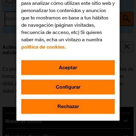
para analizar cómo utilizas este sitio web y
iPadOS 18
personalizar los contenidos y anuncios
que te mostramos en base a tus hábitos
Busca por problema o tema
de navegación (páginas visitadas,
frecuencia de acceso, etc) Si quieres
saber más, echa un vistazo a nuestra
política de cookies.
Activar o desactivar el uso automático de datos
móviles
Aceptar
Es posible configurar la tablet para que use datos móviles de
forma automática cuando la conexión a una red Wi-Fi es
débil. Antes de activar o desactivar el uso automático de
Configurar
datos móviles, es necesario
activar los datos móviles
.
Rechazar
Nuestras tarifas