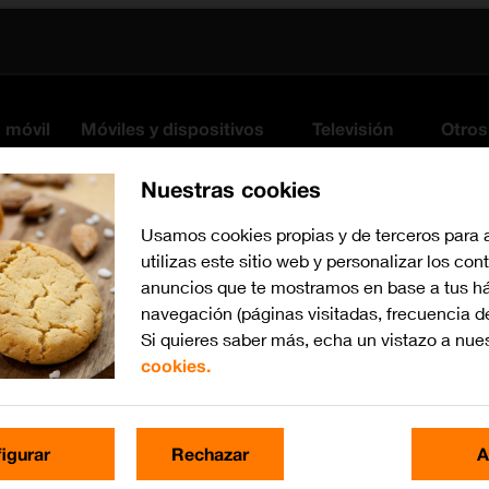
s móvil
Móviles y dispositivos
Televisión
Otros
Nuestras cookies
Usamos cookies propias y de terceros para 
utilizas este sitio web y personalizar los con
anuncios que te mostramos en base a tus há
navegación (páginas visitadas, frecuencia d
Si quieres saber más, echa un vistazo a nue
cookies.
iPadOS 18
Busca por problema o te
igurar
Rechazar
A