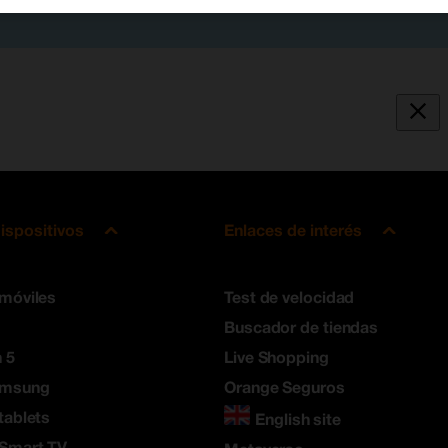
ispositivos
Enlaces de interés
 móviles
Test de velocidad
Buscador de tiendas
 5
Live Shopping
amsung
Orange Seguros
tablets
English site
 Smart TV