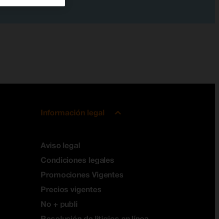
Información legal
Aviso legal
Condiciones legales
Promociones Vigentes
Precios vigentes
No + publi
Resolución de litigios en línea