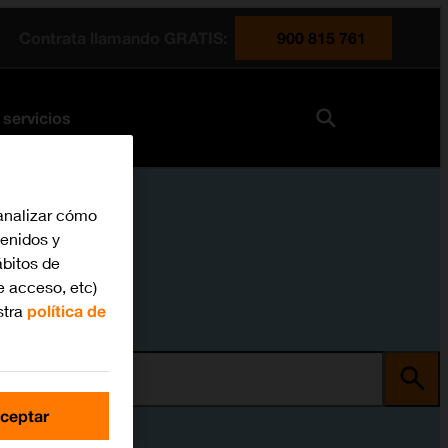
Contrata llamando GRATIS:
900 815 761
 servicios
analizar cómo
tenidos y
bitos de
e acceso, etc)
stra
política de
ma
ceptar