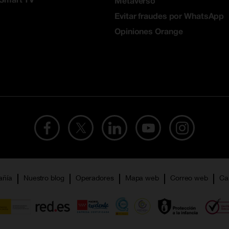
Metaverso
Evitar fraudes por WhatsApp
Opiniones Orange
añía
Nuestro blog
Operadores
Mapa web
Correo web
Ca