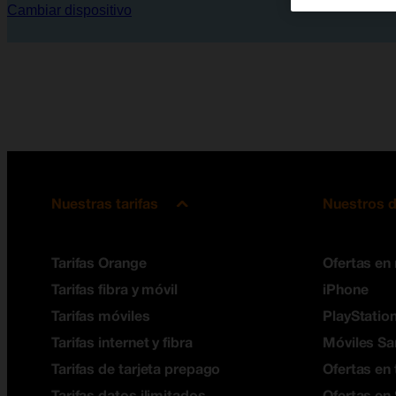
Cambiar dispositivo
Nuestras tarifas
Nuestros d
Tarifas Orange
Ofertas en
Tarifas fibra y móvil
iPhone
Tarifas móviles
PlayStation
Tarifas internet y fibra
Móviles S
Tarifas de tarjeta prepago
Ofertas en 
Tarifas datos ilimitados
Ofertas en