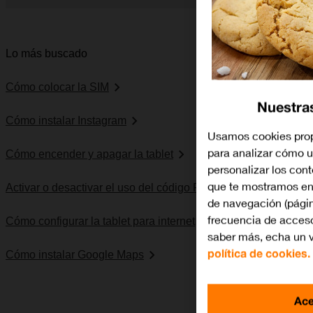
Diapositiva 1 de 5. Apple iPad (9th Generation) - DarkGray - 
Lo más buscado
Cómo colocar la SIM
Nuestra
Cómo instalar Instagram
Usamos cookies prop
para analizar cómo ut
Cómo encender y apagar la tablet
personalizar los con
que te mostramos en 
Activar o desactivar el uso del código PIN
de navegación (págin
frecuencia de acceso,
Cómo configurar la tablet para internet
saber más, echa un v
política de cookies.
Cómo instalar Google Maps
Ace