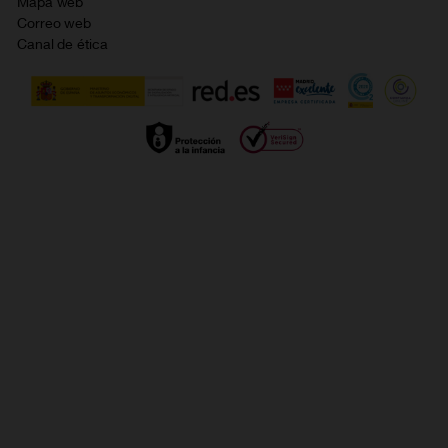
Política de cookies
Mapa web
Correo web
Política de privacidad
Canal de ética
Calidad de servicio
Gestionar UTIQ