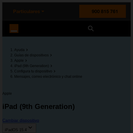
enido principal
e de la página
la cabecera
Particulares
900 815 761
Orange España
Ayuda
Guías de dispositivos
Apple
iPad (9th Generation)
Configura tu dispositivo
Mensajes, correo electrónico y chat online
Apple
iPad (9th Generation)
Cambiar dispositivo
iPadOS 15.4