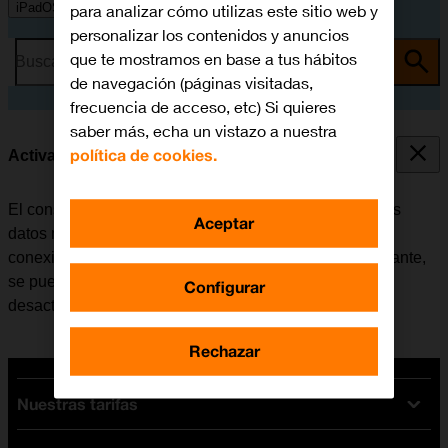
iPadOS 18
para analizar cómo utilizas este sitio web y
personalizar los contenidos y anuncios
que te mostramos en base a tus hábitos
Busca por problema o tema
de navegación (páginas visitadas,
frecuencia de acceso, etc) Si quieres
saber más, echa un vistazo a nuestra
política de cookies.
Activar o desactivar los datos móviles
El consumo de datos se puede limitar, desactivando los
Aceptar
datos móviles. Haciendo esto la tablet no establece
conexión con internet a través de la red móvil. No obstante,
se puede utilizar Wi-Fi aunque los datos móviles estén
Configurar
desactivados.
Rechazar
Nuestras tarifas