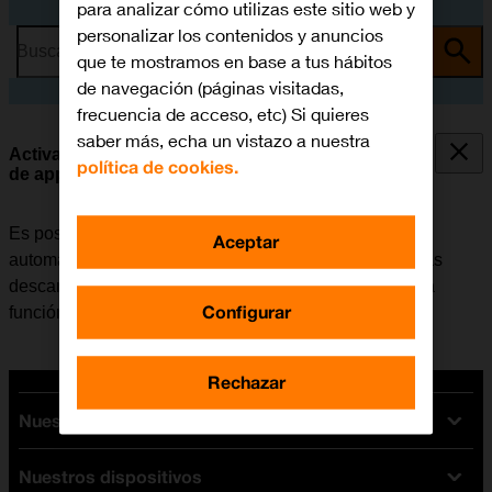
para analizar cómo utilizas este sitio web y
personalizar los contenidos y anuncios
Busca por problema o tema
que te mostramos en base a tus hábitos
de navegación (páginas visitadas,
frecuencia de acceso, etc) Si quieres
saber más, echa un vistazo a nuestra
Activar o desactivar la sincronización automática
política de cookies.
de apps y del contenido de las apps
Es posible configurar la tablet para que descargue
Aceptar
automáticamente apps y contendido de apps que hayas
descargado en otros dispositivos. Para poder utilizar la
Configurar
función, es necesario
activar la Cuenta de Apple
.
Rechazar
Nuestras tarifas
Nuestros dispositivos
Tarifas Orange