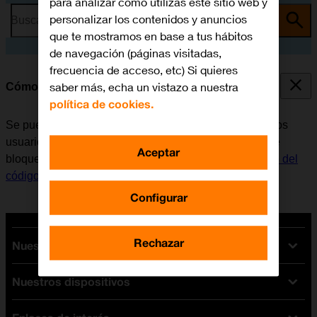
para analizar cómo utilizas este sitio web y
personalizar los contenidos y anuncios
Busca por problema o tema
que te mostramos en base a tus hábitos
de navegación (páginas visitadas,
frecuencia de acceso, etc) Si quieres
saber más, echa un vistazo a nuestra
Cómo bloquear u ocultar una app
política de cookies.
Se puede bloquear u ocultar una app de modo que otros
usuarios no puedan ver información sensible. Antes de
Aceptar
bloquear u ocultar una app, es necesario
activar el uso del
código de seguridad
.
Configurar
Rechazar
Nuestras tarifas
Nuestros dispositivos
Tarifas Orange
Tarifas fibra y móvil