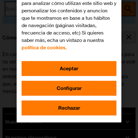
para analizar cómo utilizas este sitio web y
Busca por problema o tema
personalizar los contenidos y anuncios
que te mostramos en base a tus hábitos
de navegación (páginas visitadas,
frecuencia de acceso, etc) Si quieres
Cómo utilizar la función de "No molestar"
saber más, echa un vistazo a nuestra
política de cookies.
En caso de no querer recibir mensajes ni notificaciones para
no ser molestado, se puede configurar la tablet para que esté
Aceptar
en modo silencioso durante un período de tiempo
determinado. Además, es posible configurar la tablet para
que, aun estando en modo silencioso, se puedan oír los
Configurar
mensajes de ciertos contactos.
Rechazar
Nuestras tarifas
Nuestros dispositivos
Tarifas Orange