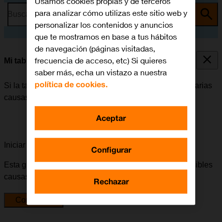
Usamos cookies propias y de terceros
para analizar cómo utilizas este sitio web y
Busca por problema o tema
personalizar los contenidos y anuncios
que te mostramos en base a tus hábitos
de navegación (páginas visitadas,
frecuencia de acceso, etc) Si quieres
Mi tablet no tiene conexión a internet
saber más, echa un vistazo a nuestra
política de cookies.
Si la tablet no tiene conexión a internet, puede haber varias
causas posibles al problema.
Aceptar
Iniciar la guía para solucionar tu problema
Configurar
Esta guía te va a conducir a través de una serie de posibles
causas y soluciones al problema.
Rechazar
Comenzar