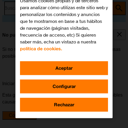
Usamos cookies propias y de terceros
para analizar cómo utilizas este sitio web y
Busca por problema o tema
personalizar los contenidos y anuncios
que te mostramos en base a tus hábitos
de navegación (páginas visitadas,
frecuencia de acceso, etc) Si quieres
No puedo iniciar mi tablet
saber más, echa un vistazo a nuestra
política de cookies.
Si no se puede iniciar la tablet, puede haber varias causas
posibles al problema.
Aceptar
Iniciar la guía para solucionar tu problema
Configurar
Esta guía te va a conducir a través de una serie de posibles
causas y soluciones al problema.
Rechazar
Comenzar