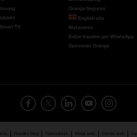
amsung
Orange Seguros
tablets
English site
 Smart TV
Metaverso
Evitar fraudes por WhatsApp
Opiniones Orange
añía
Nuestro blog
Operadores
Mapa web
Correo web
Ca