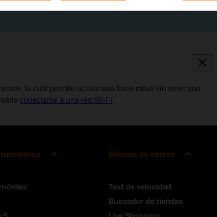
emos, la cual permite activar una línea móvil sin tener que
cesario
conectarse a una red Wi-Fi
.
ispositivos
Enlaces de interés
 móviles
Test de velocidad
Buscador de tiendas
 5
Live Shopping