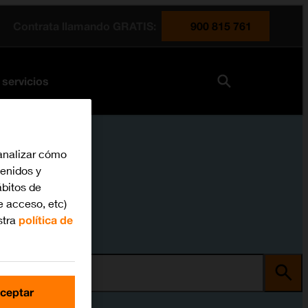
Contrata llamando GRATIS:
900 815 761
 servicios
analizar cómo
tenidos y
bitos de
e acceso, etc)
stra
política de
ma
ceptar