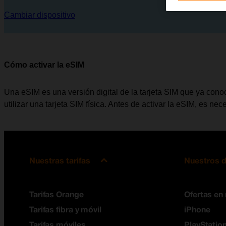
Cambiar dispositivo
Cómo activar la eSIM
Una eSIM es una versión digital de la tarjeta SIM que ya conoc
utilizar una tarjeta SIM física. Antes de activar la eSIM, es ne
Nuestras tarifas
Nuestros d
Tarifas Orange
Ofertas en
Tarifas fibra y móvil
iPhone
Tarifas móviles
PlayStation