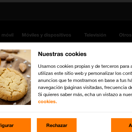
s móvil
Móviles y dispositivos
Televisión
Otros
Nuestras cookies
Usamos cookies propias y de terceros para 
utilizas este sitio web y personalizar los con
anuncios que te mostramos en base a tus há
navegación (páginas visitadas, frecuencia d
Si quieres saber más, echa un vistazo a nue
cookies.
iPadOS 17
Busca por problema o te
igurar
Rechazar
A