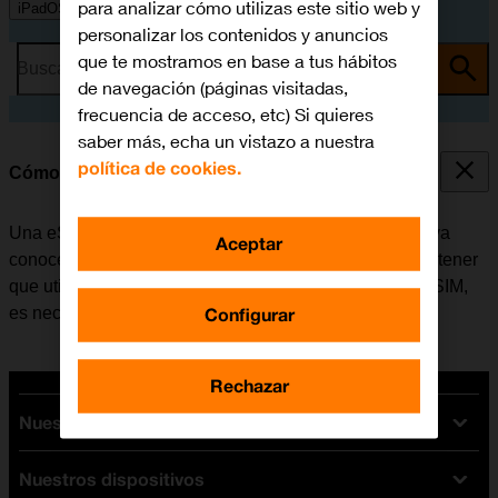
para analizar cómo utilizas este sitio web y
iPadOS 18
personalizar los contenidos y anuncios
que te mostramos en base a tus hábitos
Busca por problema o tema
de navegación (páginas visitadas,
frecuencia de acceso, etc) Si quieres
saber más, echa un vistazo a nuestra
política de cookies.
Cómo activar la eSIM
Una eSIM es una versión digital de la tarjeta SIM que ya
Aceptar
conocemos, la cual permite activar una línea móvil sin tener
que utilizar una tarjeta SIM física. Antes de activar la eSIM,
Configurar
es necesario
conectarse a una red Wi-Fi
.
Rechazar
Nuestras tarifas
Nuestros dispositivos
Tarifas Orange