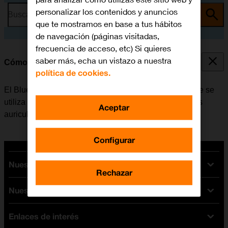
personalizar los contenidos y anuncios
Busca por problema o tema
que te mostramos en base a tus hábitos
de navegación (páginas visitadas,
frecuencia de acceso, etc) Si quieres
saber más, echa un vistazo a nuestra
Cómo vincular un dispositivo Bluetooth a la tablet
política de cookies.
El Bluetooth es una forma de conexión inalámbrica que se
utiliza para establecer conexión con, por ejemplo, unos
Aceptar
auriculares inalámbricos o un teclado.
Configurar
Nuestras tarifas
Rechazar
Nuestros dispositivos
Tarifas Orange
Tarifas fibra y móvil
Enlaces de interés
Ofertas en móviles
Tarifas móviles