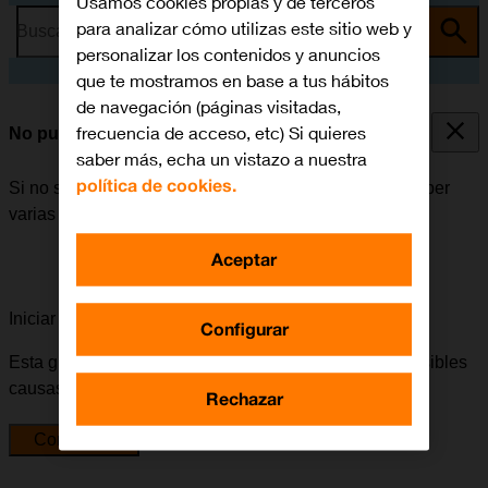
Usamos cookies propias y de terceros
para analizar cómo utilizas este sitio web y
Busca por problema o tema
personalizar los contenidos y anuncios
que te mostramos en base a tus hábitos
de navegación (páginas visitadas,
frecuencia de acceso, etc) Si quieres
No puedo instalar una app
saber más, echa un vistazo a nuestra
política de cookies.
Si no se puede instalar una app en la tablet, puede haber
varias causas posibles al problema.
Aceptar
Iniciar la guía para solucionar tu problema
Configurar
Esta guía te va a conducir a través de una serie de posibles
causas y soluciones al problema.
Rechazar
Comenzar