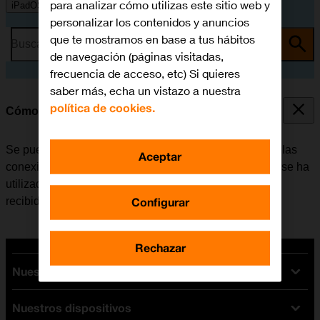
para analizar cómo utilizas este sitio web y
iPadOS 15.5
personalizar los contenidos y anuncios
que te mostramos en base a tus hábitos
Busca por problema o tema
de navegación (páginas visitadas,
frecuencia de acceso, etc) Si quieres
saber más, echa un vistazo a nuestra
política de cookies.
Cómo consultar el consumo de datos
Se puede ver cuántos datos han sido transmitidos con las
Aceptar
conexiones de datos de la tablet, por ejemplo, cuando se ha
utilizado el navegador web o cuando se ha enviado y
Configurar
recibido correo electrónico.
Rechazar
Nuestras tarifas
Nuestros dispositivos
Tarifas Orange