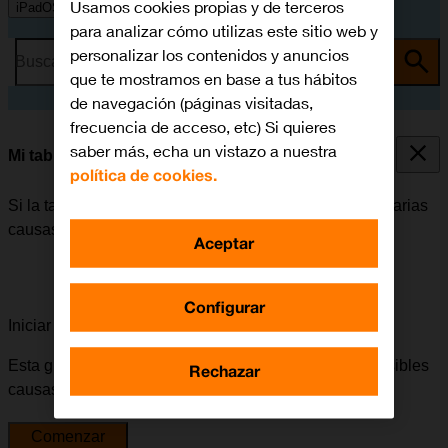
Usamos cookies propias y de terceros
iPadOS 15.5
para analizar cómo utilizas este sitio web y
personalizar los contenidos y anuncios
Busca por problema o tema
que te mostramos en base a tus hábitos
de navegación (páginas visitadas,
frecuencia de acceso, etc) Si quieres
saber más, echa un vistazo a nuestra
Mi tablet no tiene conexión a internet
política de cookies.
Si la tablet no tiene conexión a internet, puede haber varias
causas posibles al problema.
Aceptar
Configurar
Iniciar la guía para solucionar tu problema
Esta guía te va a conducir a través de una serie de posibles
Rechazar
causas y soluciones al problema.
Comenzar