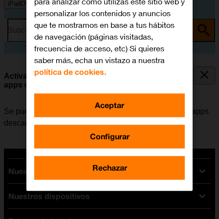
para analizar cómo utilizas este sitio web y
iPadOS 18
personalizar los contenidos y anuncios
que te mostramos en base a tus hábitos
Busca por problema o tema
de navegación (páginas visitadas,
frecuencia de acceso, etc) Si quieres
saber más, echa un vistazo a nuestra
política de cookies.
Activar o desactivar el permiso de rastreo en las
apps descargadas
Aceptar
Se puede activar o desactivar el permiso para que las apps
descargadas rastreen la actividad del usuario.
Configurar
Rechazar
Nuestras tarifas
Nuestros dispositivos
Tarifas Orange
Tarifas fibra y móvil