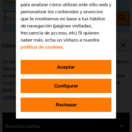
iPadOS 18
para analizar cómo utilizas este sitio web y
personalizar los contenidos y anuncios
que te mostramos en base a tus hábitos
Busca por problema o tema
de navegación (páginas visitadas,
frecuencia de acceso, etc) Si quieres
saber más, echa un vistazo a nuestra
Cómo actualizar el software de la tablet
política de cookies.
Se recomienda actualizar la tablet con la versión de software
Aceptar
más reciente ya que el fabricante suele ir corrigiendo
posibles errores de versiones anteriores. Es recomendable
hacer antes una copia de seguridad de la memoria. Para
Configurar
poder actualizar el software de la tablet, es necesario
configurar la tablet para internet
.
Rechazar
Nuestras tarifas