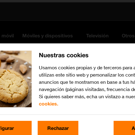
s móvil
Móviles y dispositivos
Televisión
Otros
Nuestras cookies
Usamos cookies propias y de terceros para 
utilizas este sitio web y personalizar los con
anuncios que te mostramos en base a tus há
navegación (páginas visitadas, frecuencia d
Si quieres saber más, echa un vistazo a nue
cookies.
iPadOS 18
Busca por problema o te
igurar
Rechazar
A