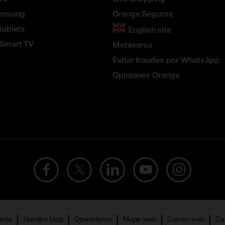
amsung
Orange Seguros
tablets
English site
 Smart TV
Metaverso
Evitar fraudes por WhatsApp
Opiniones Orange
añía
Nuestro blog
Operadores
Mapa web
Correo web
Ca