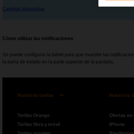
Cambiar dispositivo
Cómo utilizar las notificaciones
Se puede configurar la tablet para que muestre las notificaci
la barra de estado en la parte superior de la pantalla.
Nuestras tarifas
Nuestros d
Tarifas Orange
Ofertas en
Tarifas fibra y móvil
iPhone
Tarifas móviles
PlayStation