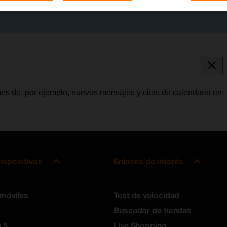
ones de, por ejemplo, nuevos mensajes y citas de calendario en
ispositivos
Enlaces de interés
 móviles
Test de velocidad
Buscador de tiendas
 5
Live Shopping