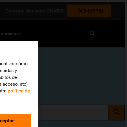
Contrata llamando GRATIS:
900 815 761
 servicios
analizar cómo
tenidos y
bitos de
e acceso, etc)
stra
política de
ma
ceptar