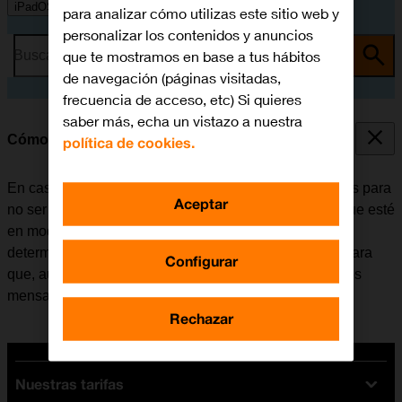
iPadOS 18
para analizar cómo utilizas este sitio web y
personalizar los contenidos y anuncios
que te mostramos en base a tus hábitos
Busca por problema o tema
de navegación (páginas visitadas,
frecuencia de acceso, etc) Si quieres
saber más, echa un vistazo a nuestra
Cómo utilizar la función de "No molestar"
política de cookies.
En caso de no querer recibir mensajes ni notificaciones para
Aceptar
no ser molestado, se puede configurar la tablet para que esté
en modo silencioso durante un período de tiempo
determinado. Además, es posible configurar la tablet para
Configurar
que, aun estando en modo silencioso, se puedan oír los
mensajes de ciertos contactos.
Rechazar
Nuestras tarifas