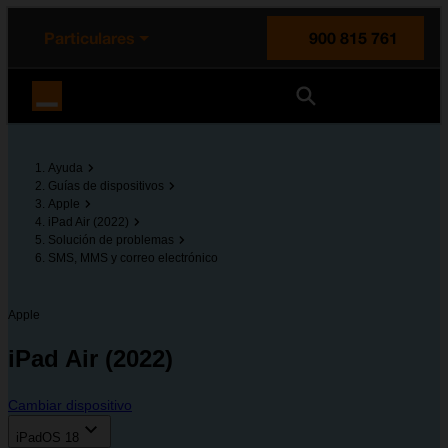
enido principal
e de la página
la cabecera
Particulares
900 815 761
Orange España
Ayuda
Guías de dispositivos
Apple
iPad Air (2022)
Solución de problemas
SMS, MMS y correo electrónico
Apple
iPad Air (2022)
Cambiar dispositivo
iPadOS 18