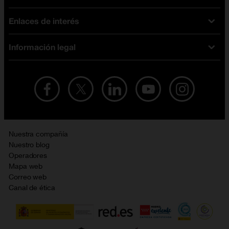
Tarifas fibra y móvil
Enlaces de interés
Ofertas en móviles
Tarifas móviles
iPhone
Tarifas internet y fibra
Información legal
Test de velocidad
PlayStation 5
Tarifas de tarjeta prepago
Buscador de tiendas
Móviles Samsung
Tarifas datos ilimitados
Aviso legal
Live Shopping
Ofertas en tablets
Recarga de saldo
Condiciones legales
Orange Seguros
Ofertas en Smart TV
Ofertas y promociones Orange
Promociones Vigentes
English site
Contrata por teléfono con Orange
Precios vigentes
Metaverso
Nuestra compañía
No + publi
Evitar fraudes por WhatsApp
Nuestro blog
Resolución de litigios en línea
Opiniones Orange
Operadores
Política de cookies
Mapa web
Correo web
Política de privacidad
Canal de ética
Calidad de servicio
Gestionar UTIQ