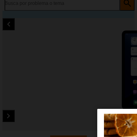
Busca por problema o tema
Diapositiva 1 de 5. Apple iPad Air M3 Wifi 11 2025 - DarkGray