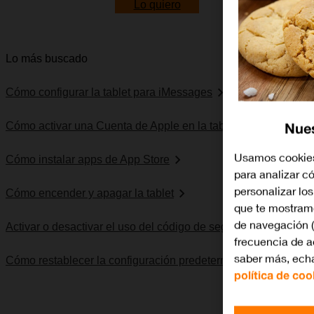
Lo quiero
Lo más buscado
Cómo configurar la tablet para iMessages
Nues
Cómo activar una Cuenta de Apple en la tablet
Usamos cookies
Cómo instalar apps de App Store
para analizar có
personalizar lo
Cómo encender y apagar la tablet
que te mostramo
de navegación (
Activar o desactivar el uso del código de seguridad
frecuencia de a
saber más, echa
Cómo restablecer la configuración predeterminada
política de coo