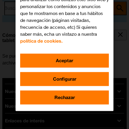
personalizar los contenidos y anuncios
Busca por problema o tema
que te mostramos en base a tus hábitos
de navegación (páginas visitadas,
frecuencia de acceso, etc) Si quieres
saber más, echa un vistazo a nuestra
Cómo transferir archivos entre el ordenador y la
política de cookies.
tablet
Se puede transferir archivos, por ejemplo, fotografías,
Aceptar
archivos de música, etc. entre el ordenador y la tablet.
Configurar
Nuestras tarifas
Rechazar
Nuestros dispositivos
Tarifas Orange
Tarifas fibra y móvil
Enlaces de interés
Ofertas en móviles
Tarifas móviles