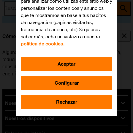
para analizar cómo utilizas este sitio web y
personalizar los contenidos y anuncios
Busca por problema o tema
que te mostramos en base a tus hábitos
de navegación (páginas visitadas,
frecuencia de acceso, etc) Si quieres
saber más, echa un vistazo a nuestra
Cómo ahorrar batería
política de cookies.
Algunas funciones de la tablet consumen mucha batería,
reduciendo así la autonomía del dispositivo
Aceptar
considerablemente. Se puede reducir el consumo de
energía, desactivando estas funciones.
Configurar
Rechazar
Nuestras tarifas
Nuestros dispositivos
Tarifas Orange
Tarifas fibra y móvil