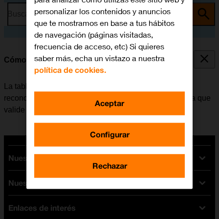
personalizar los contenidos y anuncios
Busca por problema o tema
que te mostramos en base a tus hábitos
de navegación (páginas visitadas,
frecuencia de acceso, etc) Si quieres
saber más, echa un vistazo a nuestra
Cómo utilizar el reconocimiento facial (Face ID)
política de cookies.
La tablet se puede configurar para que utilice el
reconocimiento facial como código de seguridad o para que
Aceptar
valide las compras en iTunes y App Store.
Configurar
Nuestras tarifas
Rechazar
Nuestros dispositivos
Tarifas Orange
Tarifas fibra y móvil
Enlaces de interés
Ofertas en móviles
Tarifas móviles