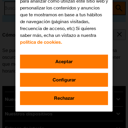
para analizar cómo utilizas este sitio web y
personalizar los contenidos y anuncios
Busca por problema o tema
que te mostramos en base a tus hábitos
de navegación (páginas visitadas,
frecuencia de acceso, etc) Si quieres
saber más, echa un vistazo a nuestra
Cómo utilizar la función de Modo Oscuro
política de cookies.
Se puede configurar la tablet para que cambie a un tema
oscuro y así poder utilizarla en un entorno oscuro sin tener
Aceptar
que molestar a los demás. Además es posible crear un
horario de cambio de tema en momentos diferentes.
Configurar
Rechazar
Nuestras tarifas
Nuestros dispositivos
Tarifas Orange
Tarifas fibra y móvil