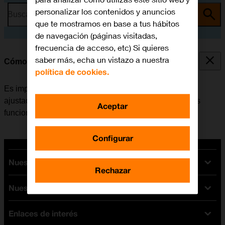
personalizar los contenidos y anuncios
Busca por problema o tema
que te mostramos en base a tus hábitos
de navegación (páginas visitadas,
frecuencia de acceso, etc) Si quieres
saber más, echa un vistazo a nuestra
Cómo ajustar la fecha y la hora
política de cookies.
Es importante que la fecha y la hora de la tablet estén
ajustadas correctamente, de lo contrario algunas de las
Aceptar
funciones de la tablet no funcionarán.
Configurar
Nuestras tarifas
Rechazar
Nuestros dispositivos
Tarifas Orange
Tarifas fibra y móvil
Enlaces de interés
Ofertas en móviles
Tarifas móviles