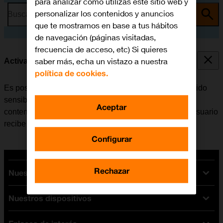
para analizar cómo utilizas este sitio web y
personalizar los contenidos y anuncios
Busca por problema o tema
que te mostramos en base a tus hábitos
de navegación (páginas visitadas,
frecuencia de acceso, etc) Si quieres
saber más, echa un vistazo a nuestra
Activar o desactivar el aviso de contenido sensible
política de cookies.
Es posible configurar la tablet para que registre contenido
sensible de las fotografías y los vídeos recibidos. El
Aceptar
contenido de la fotografía o el vídeo sale borroso y el usuario
recibe una advertencia antes de verlo.
Configurar
Rechazar
Nuestras tarifas
Nuestros dispositivos
Tarifas Orange
Tarifas fibra y móvil