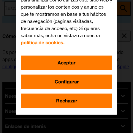
personalizar los contenidos y anuncios
Busca por problema o tema
que te mostramos en base a tus hábitos
de navegación (páginas visitadas,
frecuencia de acceso, etc) Si quieres
saber más, echa un vistazo a nuestra
Cómo instalar apps de App Store
política de cookies.
Es posible añadir nuevas funciones a la tablet, instalando
apps de App Store. Antes de instalar apps, es necesario
Aceptar
configurar la tablet para internet
y
activar la Cuenta de Apple
.
Configurar
Nuestras tarifas
Rechazar
Nuestros dispositivos
Tarifas Orange
Tarifas fibra y móvil
Enlaces de interés
Ofertas en móviles
Tarifas móviles