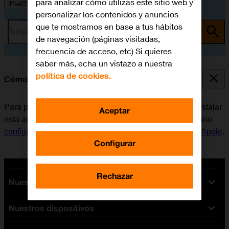
para analizar cómo utilizas este sitio web y
iPadOS 16.3
personalizar los contenidos y anuncios
que te mostramos en base a tus hábitos
Busca por problema o tema
de navegación (páginas visitadas,
frecuencia de acceso, etc) Si quieres
saber más, echa un vistazo a nuestra
política de cookies.
Cómo instalar Facebook
Para poder usar Facebook en la tablet, es necesario instalar
Aceptar
esta aplicación. Antes de instalar Facebook, es necesario
configurar la tablet para internet
y
activar la Cuenta de Apple
.
Configurar
Rechazar
Nuestras tarifas
Nuestros dispositivos
Tarifas Orange
Tarifas fibra y móvil