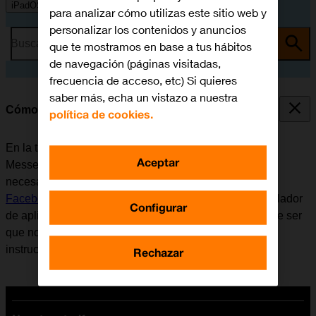
iPadOS 16.3
para analizar cómo utilizas este sitio web y
personalizar los contenidos y anuncios
Busca por problema o tema
que te mostramos en base a tus hábitos
de navegación (páginas visitadas,
frecuencia de acceso, etc) Si quieres
saber más, echa un vistazo a nuestra
Cómo utilizar Facebook Messenger
política de cookies.
En la tablet se puede utilizar la aplicación Facebook
Aceptar
Messenger. Antes de utilizar Facebook Messenger, es
necesario
configurar la tablet para internet
e
instalar
Facebook Messenger
. Tener en cuenta que el desarrollador
Configurar
de aplicaciones va actualizando la app y por eso puede ser
que no coincida exactamente con el contenido de esta
instrucción.
Rechazar