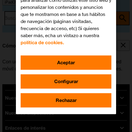
para analizar cómo utilizas este sitio web y
iPadOS 18
personalizar los contenidos y anuncios
que te mostramos en base a tus hábitos
Busca por problema o tema
de navegación (páginas visitadas,
frecuencia de acceso, etc) Si quieres
saber más, echa un vistazo a nuestra
política de cookies.
Cómo colocar la SIM
Con una tarjeta SIM se pueden utilizar servicios de la red
Aceptar
móvil como, por ejemplo, llamadas, SMS y datos móviles.
Configurar
Nuestras tarifas
Rechazar
Nuestros dispositivos
Tarifas Orange
Tarifas fibra y móvil
Enlaces de interés
Ofertas en móviles
Tarifas móviles