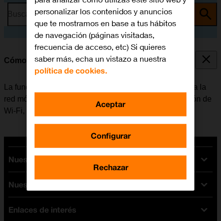
personalizar los contenidos y anuncios
Busca por problema o tema
que te mostramos en base a tus hábitos
de navegación (páginas visitadas,
frecuencia de acceso, etc) Si quieres
saber más, echa un vistazo a nuestra
Cómo conectarse a una red Wi-Fi
política de cookies.
La función de Wi-Fi se puede utilizar como alternativa a la
red móvil para conectarse a internet. Al activar la función de
Aceptar
Wi-Fi, la tablet no utiliza datos móviles.
Configurar
Nuestras tarifas
Rechazar
Nuestros dispositivos
Tarifas Orange
Tarifas fibra y móvil
Enlaces de interés
Ofertas en móviles
Tarifas móviles