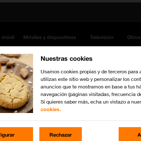
s móvil
Móviles y dispositivos
Televisión
Otros
Nuestras cookies
Usamos cookies propias y de terceros para 
utilizas este sitio web y personalizar los con
anuncios que te mostramos en base a tus há
navegación (páginas visitadas, frecuencia d
Si quieres saber más, echa un vistazo a nue
cookies.
Busca por problema o te
igurar
Rechazar
A