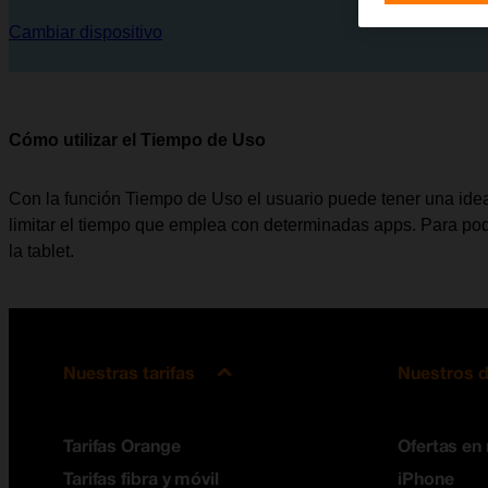
Cambiar dispositivo
Cómo utilizar el Tiempo de Uso
Con la función Tiempo de Uso el usuario puede tener una idea
limitar el tiempo que emplea con determinadas apps. Para pode
la tablet.
Nuestras tarifas
Nuestros d
Tarifas Orange
Ofertas en
Tarifas fibra y móvil
iPhone