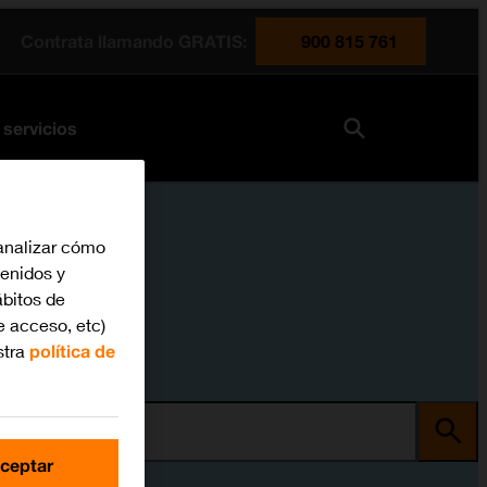
Contrata llamando GRATIS:
900 815 761
 servicios
analizar cómo
tenidos y
bitos de
e acceso, etc)
stra
política de
ma
ceptar