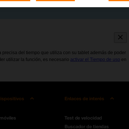
 precisa del tiempo que utiliza con su tablet además de poder
r utilizar la función, es necesario
activar el Tiempo de uso
en
ispositivos
Enlaces de interés
 móviles
Test de velocidad
Buscador de tiendas