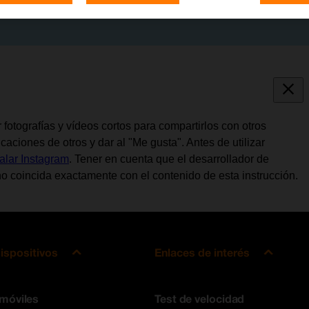
fotografías y vídeos cortos para compartirlos con otros
aciones de otros y dar al "Me gusta". Antes de utilizar
talar Instagram
. Tener en cuenta que el desarrollador de
o coincida exactamente con el contenido de esta instrucción.
ispositivos
Enlaces de interés
 móviles
Test de velocidad