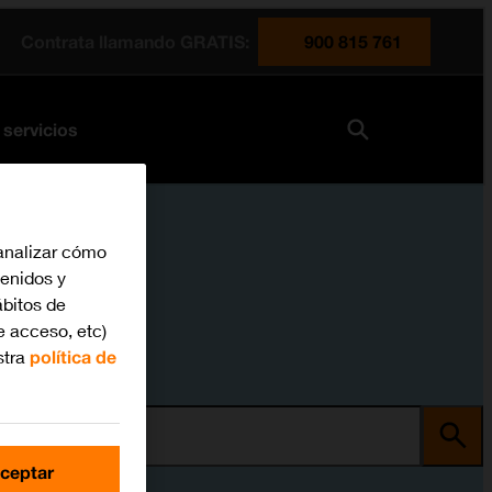
Contrata llamando GRATIS:
900 815 761
 servicios
analizar cómo
tenidos y
bitos de
e acceso, etc)
stra
política de
ma
ceptar