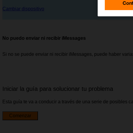
Conf
Cambiar dispositivo
No puedo enviar ni recibir iMessages
Si no se puede enviar ni recibir iMessages, puede haber vari
Iniciar la guía para solucionar tu problema
Esta guía te va a conducir a través de una serie de posibles 
Comenzar