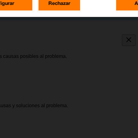
igurar
Rechazar
A
as causas posibles al problema.
causas y soluciones al problema.