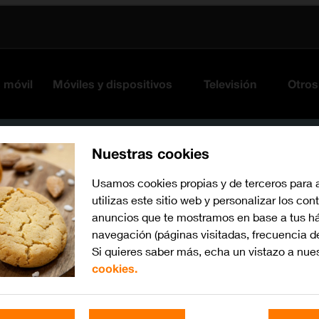
s móvil
Móviles y dispositivos
Televisión
Otros
Nuestras cookies
Usamos cookies propias y de terceros para 
utilizas este sitio web y personalizar los con
anuncios que te mostramos en base a tus há
navegación (páginas visitadas, frecuencia d
Si quieres saber más, echa un vistazo a nue
cookies.
Busca por problema o te