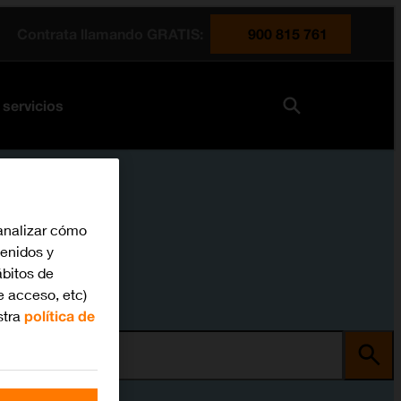
Contrata llamando GRATIS:
900 815 761
 servicios
analizar cómo
tenidos y
bitos de
e acceso, etc)
stra
política de
ma