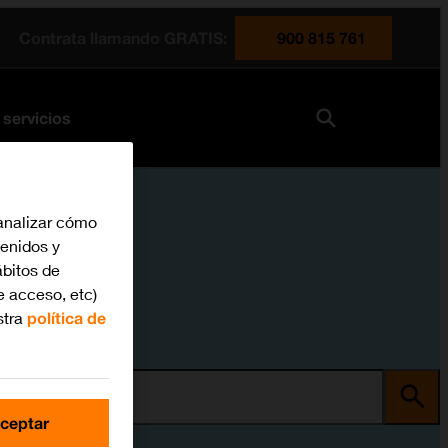
Contrata llamando GRATIS:
900 815 761
 servicios
analizar cómo
tenidos y
bitos de
e acceso, etc)
stra
política de
ma
ceptar