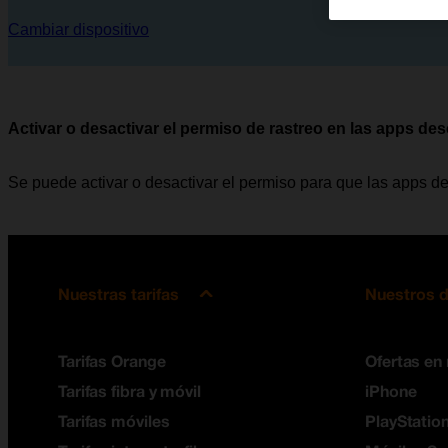
Cambiar dispositivo
Activar o desactivar el permiso de rastreo en las apps de
Se puede activar o desactivar el permiso para que las apps de
Nuestras tarifas
Nuestros d
Tarifas Orange
Ofertas en
Tarifas fibra y móvil
iPhone
Tarifas móviles
PlayStation