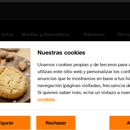
s móvil
Móviles y dispositivos
Televisión
Otros
Nuestras cookies
Usamos cookies propias y de terceros para 
utilizas este sitio web y personalizar los con
anuncios que te mostramos en base a tus há
navegación (páginas visitadas, frecuencia d
Si quieres saber más, echa un vistazo a nue
cookies.
Busca por problema o te
igurar
Rechazar
A