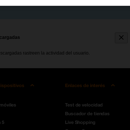
scargadas
scargadas rastreen la actividad del usuario.
ispositivos
Enlaces de interés
 móviles
Test de velocidad
Buscador de tiendas
 5
Live Shopping