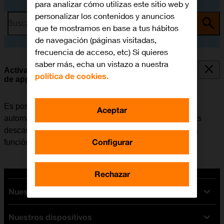
para analizar cómo utilizas este sitio web y
personalizar los contenidos y anuncios
Busca por problema o tema
que te mostramos en base a tus hábitos
de navegación (páginas visitadas,
frecuencia de acceso, etc) Si quieres
saber más, echa un vistazo a nuestra
Activar o desactivar la sincronización automática
política de cookies.
de apps y del contenido de las apps
Es posible configurar la tablet para que descargue
Aceptar
automáticamente apps y contendido de apps que hayas
descargado en otros dispositivos. Para poder utilizar la
Configurar
función, es necesario
activar la Cuenta de Apple
.
Rechazar
Nuestras tarifas
Nuestros dispositivos
Tarifas Orange