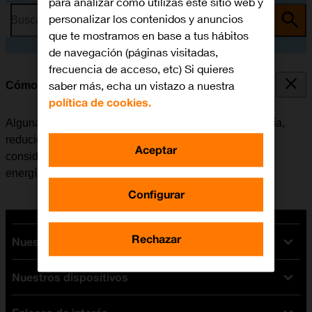
para analizar cómo utilizas este sitio web y
personalizar los contenidos y anuncios
Busca por problema o tema
que te mostramos en base a tus hábitos
de navegación (páginas visitadas,
frecuencia de acceso, etc) Si quieres
saber más, echa un vistazo a nuestra
Cómo ahorrar batería
política de cookies.
Algunas funciones de la tablet consumen mucha batería,
reduciendo así la autonomía del dispositivo
Aceptar
considerablemente. Se puede reducir el consumo de
energía, desactivando estas funciones.
Configurar
Rechazar
Nuestras tarifas
Nuestros dispositivos
Tarifas Orange
Tarifas fibra y móvil